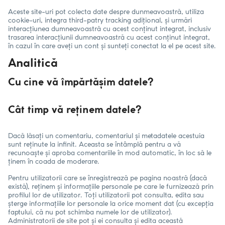
Aceste site-uri pot colecta date despre dunmeavoastră, utiliza
cookie-uri, integra third-patry tracking adițional, și urmări
interacțiunea dumneavoastră cu acest conținut integrat, inclusiv
trasarea interacțiunii dumneavoastră cu acest conținut integrat,
în cazul în care aveți un cont și sunteți conectat la el pe acest site.
Analitică
Cu cine vă împărtășim datele?
Cât timp vă reținem datele?
Dacă lăsați un comentariu, comentariul și metadatele acestuia
sunt reținute la infinit. Aceasta se întâmplă pentru a vă
recunoaște și aproba comentariile în mod automatic, în loc să le
ținem în coada de moderare.
Pentru utilizatorii care se înregistrează pe pagina noastră (dacă
există), reținem și informațiile personale pe care le furnizează prin
profilul lor de utilizator. Toți utilizatorii pot consulta, edita sau
șterge informațiile lor personale la orice moment dat (cu excepția
faptului, că nu pot schimba numele lor de utilizator).
Administratorii de site pot și ei consulta și edita această