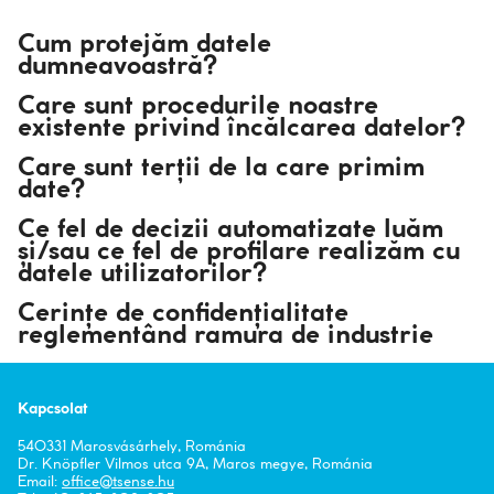
Cum protejăm datele
dumneavoastră?
Care sunt procedurile noastre
existente privind încălcarea datelor?
Care sunt terții de la care primim
date?
Ce fel de decizii automatizate luăm
și/sau ce fel de profilare realizăm cu
datele utilizatorilor?
Cerințe de confidențialitate
reglementând ramura de industrie
Kapcsolat
540331 Marosvásárhely, Románia
Dr. Knöpfler Vilmos utca 9A, Maros megye, Románia
Email:
office
tsense.hu