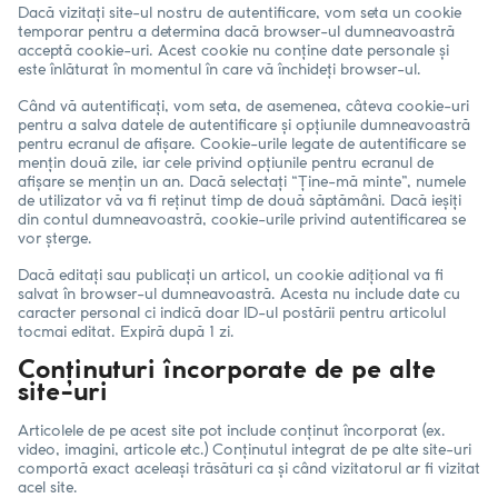
Dacă vizitați site-ul nostru de autentificare, vom seta un cookie
temporar pentru a determina dacă browser-ul dumneavoastră
acceptă cookie-uri. Acest cookie nu conține date personale și
este înlăturat în momentul în care vă închideți browser-ul.
Când vă autentificați, vom seta, de asemenea, câteva cookie-uri
pentru a salva datele de autentificare și opțiunile dumneavoastră
pentru ecranul de afișare. Cookie-urile legate de autentificare se
mențin două zile, iar cele privind opțiunile pentru ecranul de
afișare se mențin un an. Dacă selectați “Ține-mă minte”, numele
de utilizator vă va fi reținut timp de două săptămâni. Dacă ieșiți
din contul dumneavoastră, cookie-urile privind autentificarea se
vor șterge.
Dacă editați sau publicați un articol, un cookie adițional va fi
salvat în browser-ul dumneavoastră. Acesta nu include date cu
caracter personal ci indică doar ID-ul postării pentru articolul
tocmai editat. Expiră după 1 zi.
Conținuturi încorporate de pe alte
site-uri
Articolele de pe acest site pot include conținut încorporat (ex.
video, imagini, articole etc.) Conținutul integrat de pe alte site-uri
comportă exact aceleași trăsături ca și când vizitatorul ar fi vizitat
acel site.