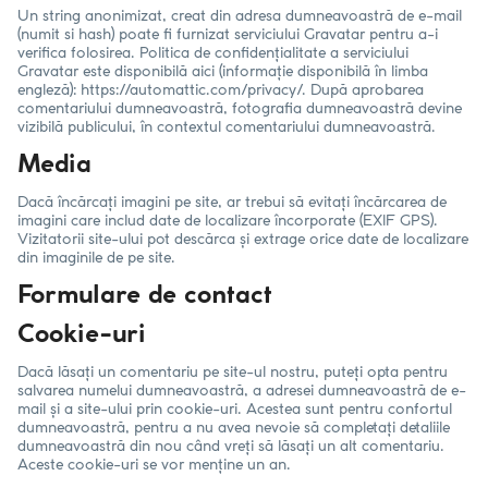
Un string anonimizat, creat din adresa dumneavoastră de e-mail
(numit si hash) poate fi furnizat serviciului Gravatar pentru a-i
verifica folosirea. Politica de confidențialitate a serviciului
Gravatar este disponibilă aici (informație disponibilă în limba
engleză): https://automattic.com/privacy/. După aprobarea
comentariului dumneavoastră, fotografia dumneavoastră devine
vizibilă publicului, în contextul comentariului dumneavoastră.
Media
Dacă încărcați imagini pe site, ar trebui să evitați încărcarea de
imagini care includ date de localizare încorporate (EXIF GPS).
Vizitatorii site-ului pot descărca și extrage orice date de localizare
din imaginile de pe site.
Formulare de contact
Cookie-uri
Dacă lăsați un comentariu pe site-ul nostru, puteți opta pentru
salvarea numelui dumneavoastră, a adresei dumneavoastră de e-
mail și a site-ului prin cookie-uri. Acestea sunt pentru confortul
dumneavoastră, pentru a nu avea nevoie să completați detaliile
dumneavoastră din nou când vreți să lăsați un alt comentariu.
Aceste cookie-uri se vor menține un an.