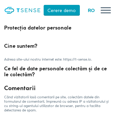
RO
Cerere demo
RO
Cerere demo
Protecția datelor personale
Cine suntem?
Monitorizare avansată
Domenii de utilizare
Referințe
Adresa site-ului nostru internet este: https://t-sense.io.
Despre noi
Ce fel de date personale colectăm și de ce
Contact
le colectăm?
Comentarii
Când vizitatorii lasă comentarii pe site, colectăm datele din
formularul de comentarii, împreună cu adresa IP a vizitatorului și
cu string-ul agentului utilizator de browser, pentru a facilita
detectarea de spam.